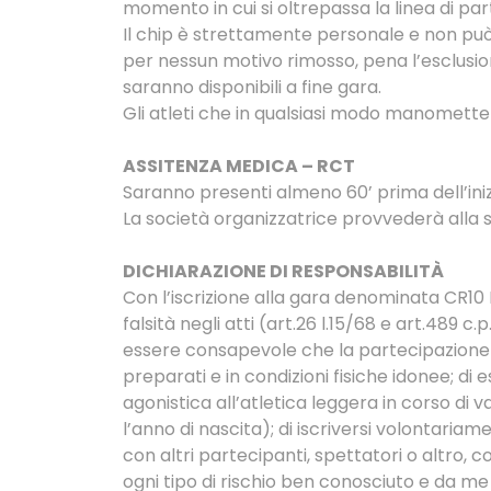
momento in cui si oltrepassa la linea di pa
Il chip è strettamente personale e non può 
per nessun motivo rimosso, pena l’esclusion
saranno disponibili a fine gara.
Gli atleti che in qualsiasi modo manomette
ASSITENZA MEDICA – RCT
Saranno presenti almeno 60’ prima dell’inizi
La società organizzatrice provvederà alla st
DICHIARAZIONE DI RESPONSABILITÀ
Con l’iscrizione alla gara denominata CR10 R
falsità negli atti (art.26 l.15/68 e art.489
essere consapevole che la partecipazione a
preparati e in condizioni fisiche idonee; di
agonistica all’atletica leggera in corso di v
l’anno di nascita); di iscriversi volontariam
con altri partecipanti, spettatori o altro, c
ogni tipo di rischio ben conosciuto e da me