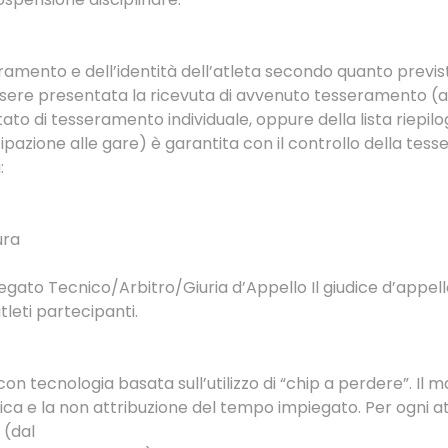
seramento e dell’identità dell’atleta secondo quanto previ
ere presentata la ricevuta di avvenuto tesseramento (anc
rmatica on-line o dell’attestato di tesseramento individuale, oppure della lista
artecipazione alle gare) è garantita con il controllo della t
:
ura
ato Tecnico/Arbitro/Giuria d’Appello Il giudice d’appello
 atleti partecipanti.
n tecnologia basata sull’utilizzo di “chip a perdere”. Il m
ca e la non attribuzione del tempo impiegato. Per ogni atle
 (dal