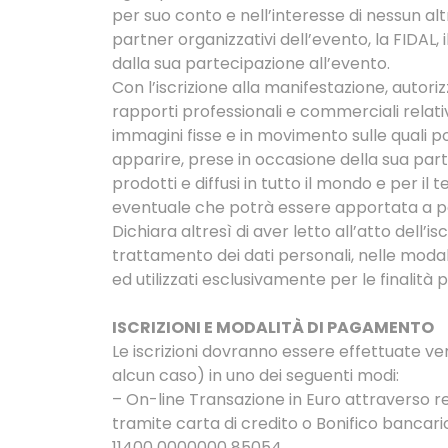
per suo conto e nell’interesse di nessun altr
partner organizzativi dell’evento, la FIDAL, i
dalla sua partecipazione all’evento.
Con l’iscrizione alla manifestazione, autori
rapporti professionali e commerciali relativi 
immagini fisse e in movimento sulle quali p
apparire, prese in occasione della sua parte
prodotti e diffusi in tutto il mondo e per i
eventuale che potrà essere apportata a pe
Dichiara altresì di aver letto all’atto dell’
trattamento dei dati personali, nelle modal
ed utilizzati esclusivamente per le finalità 
ISCRIZIONI E MODALITÀ DI PAGAMENTO
Le iscrizioni dovranno essere effettuate vers
alcun caso) in uno dei seguenti modi:
– On-line Transazione in Euro attraverso r
tramite carta di credito o Bonifico banc
11400 0000000 85054