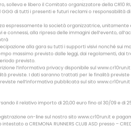
o, solleva e libero il Comitato organizzatore della CR10 RUN
l GGG di tutti i presenti e futuri reclami o responsabilità di
zza espressamente la società organizzatrice, unitamente ai 
e connessi, alla ripresa delle immagini dell’evento, all’acqu
otrà
cipazione alla gara su tutti i supporti visivi nonché sui ma
l tempo massimo previsto dalle leggi, dai regolamenti, dai 
riodo previsto.
iscrizione l’informativa privacy disponibile sul www.cr10run.
ità previste. I dati saranno trattati per le finalità previ
previste nell’informativa pubblicata sul sito www.cr10run.it
ando il relativo importo di 20,00 euro fino al 30/09 e di 25
egistrazione on-line sul nostro sito www.cr10run.it e paga
ario intestato a CREMONA RUNNERS CLUB ASD presso – CRE