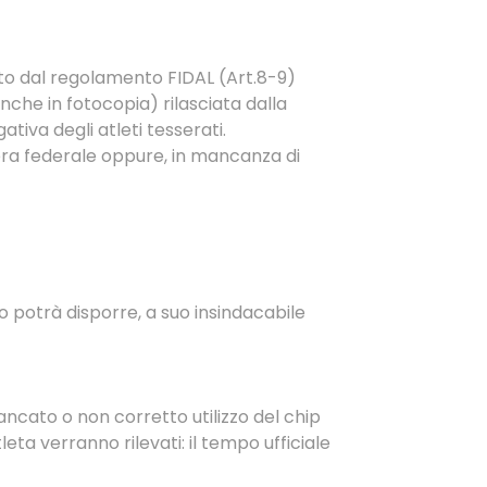
sto dal regolamento FIDAL (Art.8-9)
he in fotocopia) rilasciata dalla
 riepilogativa degli atleti tesserati.
essera federale oppure, in mancanza di
 potrà disporre, a suo insindacabile
ancato o non corretto utilizzo del chip
ta verranno rilevati: il tempo ufficiale