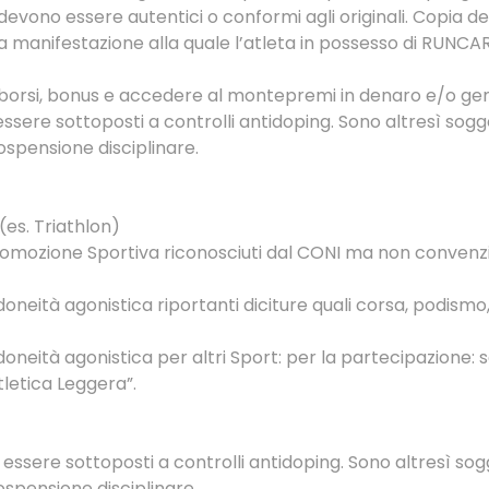
mi devono essere autentici o conformi agli originali. Copia 
na manifestazione alla quale l’atleta in possesso di RUNC
borsi, bonus e accedere al montepremi in denaro e/o gene
sere sottoposti a controlli antidoping. Sono altresì soggett
ospensione disciplinare.
(es. Triathlon)
i Promozione Sportiva riconosciuti dal CONI ma non convenz
i idoneità agonistica riportanti diciture quali corsa, podis
i idoneità agonistica per altri Sport: per la partecipazione
letica Leggera”.
ssere sottoposti a controlli antidoping. Sono altresì sogget
ospensione disciplinare.