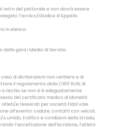
ul retro del pettorale e non dovrà essere
e Delegato Tecnico/Giudice d’Appello
o in elenco.
della gara i Medici di Servizio.
caso di dichiarazioni non veritiere e di
ettare il regolamento della CR10 RUN; di
à a rischio se non si è adeguatamente
ssesso del certificato medico di idoneità
r atleti/e tesserati per società Fidal vale
ione all’evento: cadute, contatti con veicoli,
/o umido, traffico e condizioni della strada,
ndo l’accettazione dell’iscrizione, l’atleta