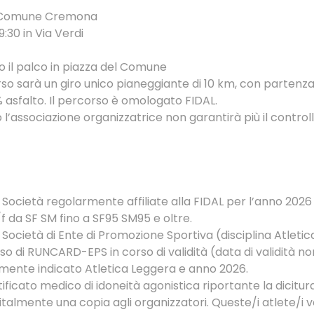
el Comune Cremona
30 in Via Verdi
so il palco in piazza del Comune
 sarà un giro unico pianeggiante di 10 km, con partenza 
% asfalto. Il percorso è omologato FIDAL.
’associazione organizzatrice non garantirà più il controllo
per Società regolarmente affiliate alla FIDAL per l’anno 202
f da SF SM fino a SF95 SM95 e oltre.
per Società di Ente di Promozione Sportiva (disciplina Atlet
so di RUNCARD-EPS in corso di validità (data di validità n
amente indicato Atletica Leggera e anno 2026.
tificato medico di idoneità agonistica riportante la dicitur
talmente una copia agli organizzatori. Queste/i atlete/i 