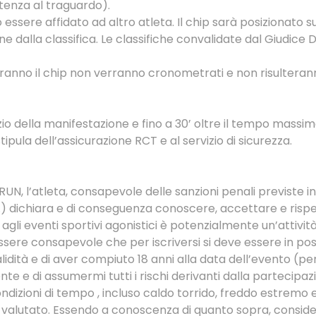
rtenza al traguardo).
essere affidato ad altro atleta. Il chip sarà posizionato s
e dalla classifica. Le classifiche convalidate dal Giudic
ranno il chip non verranno cronometrati e non risulterann
o della manifestazione e fino a 30’ oltre il tempo massimo 
ipula dell’assicurazione RCT e al servizio di sicurezza.
UN, l’atleta, consapevole delle sanzioni penali previste in 
 c.p.) dichiara e di conseguenza conoscere, accettare e risp
gli eventi sportivi agonistici è potenzialmente un’attivit
 essere consapevole che per iscriversi si deve essere in po
alidità e di aver compiuto 18 anni alla data dell’evento (pe
ente e di assumermi tutti i rischi derivanti dalla partecipaz
ondizioni di tempo , incluso caldo torrido, freddo estremo e
 valutato. Essendo a conoscenza di quanto sopra, considera