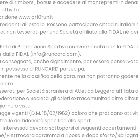
dere di rimborsi, bonus e accedere al montepremi in dena
attività
scrizione www.cr10run.it
residenti all’estero. Possono partecipare cittadini italiani
i, non tesserati per una Società affiliata alla FIDAL nè pe
un Ente di Promozione Sportiva convenzionata con la FIDAL 
e dalla FIDAL (info@runcard.com).
à consegnata, anche digitalmente, per essere conservata a
a in possesso di RUNCARD partecipa.
rmente nella classifica della gara, ma non potranno godere
alore.
erati per Società straniera di Atletica Leggera affiliata al
derazione o Società; gli atleti extracomunitari oltre all’
iorno o visto
gge vigenti (D.M. 18/02/1982) coloro che praticano attivi
llo dell’idoneità specifica allo sport.
ti interessati devono sottoporsi ai seguenti accertamenti s
ne/Elettrocardiogramma a riposo e dopo sforzo/Spirogra