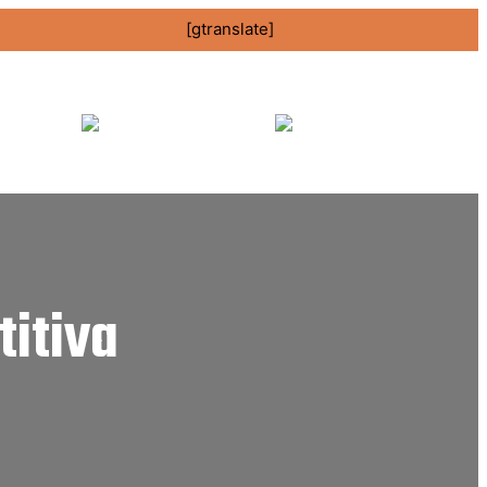
[gtranslate]
I
itiva