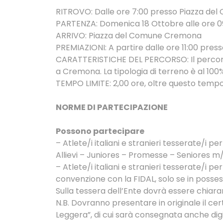
RITROVO: Dalle ore 7:00 presso Piazza d
PARTENZA: Domenica 18 Ottobre alle ore 09:
ARRIVO: Piazza del Comune Cremona
PREMIAZIONI: A partire dalle ore 11:00 pres
CARATTERISTICHE DEL PERCORSO: Il percorso
a Cremona. La tipologia di terreno è al 100
TEMPO LIMITE: 2,00 ore, oltre questo tempo l
NORME DI PARTECIPAZIONE
Possono partecipare
– Atlete/i italiani e stranieri tesserate/i 
Allievi – Juniores – Promesse – Seniores m/
– Atlete/i italiani e stranieri tesserate/i 
convenzione con la FIDAL, solo se in posses
Sulla tessera dell’Ente dovrà essere chiar
N.B. Dovranno presentare in originale il cer
Leggera”, di cui sarà consegnata anche digi