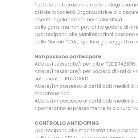
Tutte le dichiarazioni e i referti degli esa
atti della Società Organizzatrice di ciascu
inseriti regolarmente nella classifica
della gara, ma non potranno godere di rim
I partecipanti alle Manifestazioni possono es
delle Norme FIDAL, qualora già soggetti a s
Non possono partecipare
Atlete/i tesserate/i per altre FEDERAZIONI 
Atlete/i tesserate/i per Società di Enti d
sottoscritto RUNCARD
Atlete/i in possesso di certificati medici d
maratona ecc…
Atlete/i in possesso di certificati medici d
riporteranno espressamente la dicitura “At
CONTROLLO ANTIDOPING
I partecipanti alla manifestazione possono e
delle norme FIDAL, qualora già soggetti a s