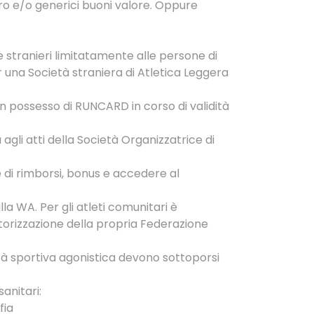
ro e/o generici buoni valore. Oppure
 e stranieri limitatamente alle persone di
r una Società straniera di Atletica Leggera
in possesso di RUNCARD in corso di validità
gli atti della Società Organizzatrice di
 di rimborsi, bonus e accedere al
la WA. Per gli atleti comunitari è
autorizzazione della propria Federazione
tà sportiva agonistica devono sottoporsi
anitari:
fia