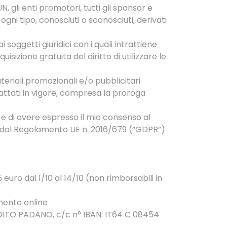
, gli enti promotori, tutti gli sponsor e
 ogni tipo, conosciuti o sconosciuti, derivati
soggetti giuridici con i quali intrattiene
isizione gratuita del diritto di utilizzare le
teriali promozionali e/o pubblicitari
trattati in vigore, compresa la proroga
it e di avere espresso il mio consenso al
ste dal Regolamento UE n. 2016/679 (“GDPR”)
 euro dal 1/10 al 14/10 (non rimborsabili in
mento online
DITO PADANO, c/c n° IBAN: IT64 C 08454