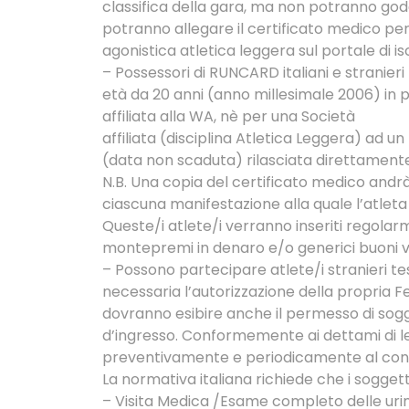
classifica della gara, ma non potranno go
potranno allegare il certificato medico per 
agonistica atletica leggera sul portale di i
– Possessori di RUNCARD italiani e stranieri 
età da 20 anni (anno millesimale 2006) in po
affiliata alla WA, nè per una Società
affiliata (disciplina Atletica Leggera) ad 
(data non scaduta) rilasciata direttament
N.B. Una copia del certificato medico andr
ciascuna manifestazione alla quale l’atlet
Queste/i atlete/i verranno inseriti regola
montepremi in denaro e/o generici buoni v
– Possono partecipare atlete/i stranieri tess
necessaria l’autorizzazione della propria Fe
dovranno esibire anche il permesso di sogg
d’ingresso. Conformemente ai dettami di le
preventivamente e periodicamente al contro
La normativa italiana richiede che i sogget
– Visita Medica /Esame completo delle uri