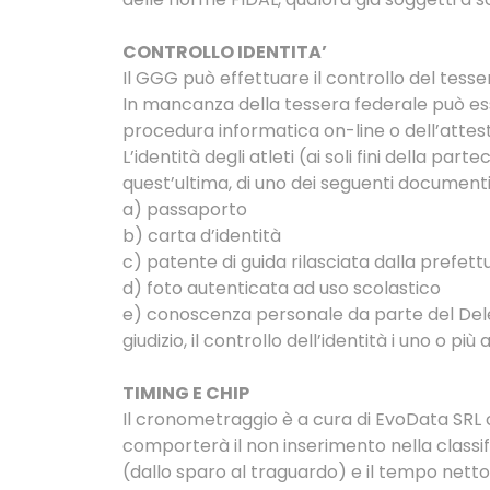
CONTROLLO IDENTITA’
Il GGG può effettuare il controllo del tes
In mancanza della tessera federale può ess
procedura info
L’identità degli atleti (ai soli fini della p
quest’ultima, di uno dei seguenti documenti
a) passaporto
b) carta d’identità
c) patente di guida rilasciata dalla prefett
d) foto autenticata ad uso scolastico
e) conoscenza personale da parte del Deleg
giudizio, il controllo dell’identità i uno o più
TIMING E CHIP
Il cronometraggio è a cura di EvoData SRL co
comporterà il non inserimento nella classifi
(dallo sparo al traguardo) e il tempo netto