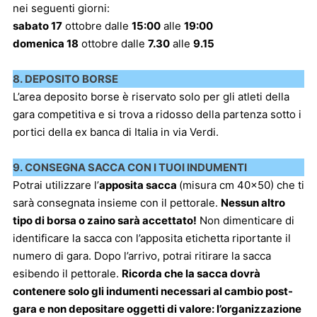
nei seguenti giorni:
sabato 17
ottobre dalle
15:00
alle
19:00
domenica 18
ottobre dalle
7.30
alle
9.15
8. DEPOSITO BORSE
L’area deposito borse è riservato solo per gli atleti della
gara competitiva e si trova a ridosso della partenza sotto i
portici della ex banca di Italia in via Verdi.
9. CONSEGNA SACCA CON I TUOI INDUMENTI
Potrai utilizzare l’
apposita sacca
(misura cm 40×50) che ti
sarà consegnata insieme con il pettorale.
Nessun altro
tipo di borsa o zaino sarà accettato!
Non dimenticare di
identificare la sacca con l’apposita etichetta riportante il
numero di gara. Dopo l’arrivo, potrai ritirare la sacca
esibendo il pettorale.
Ricorda che la sacca dovrà
contenere solo gli indumenti necessari al cambio post-
gara e non depositare oggetti di valore: l’organizzazione